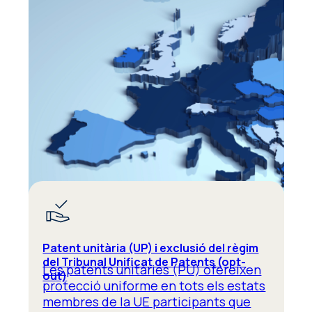
Patent unitària (UP) i exclusió del règim
del Tribunal Unificat de Patents (opt-
Les patents unitàries (PU) ofereixen
out)
protecció uniforme en tots els estats
membres de la UE participants que