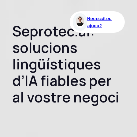
Necessiteu
Seprotec.ai:
ajuda?
solucions
lingüístiques
d’IA fiables per
al vostre negoci