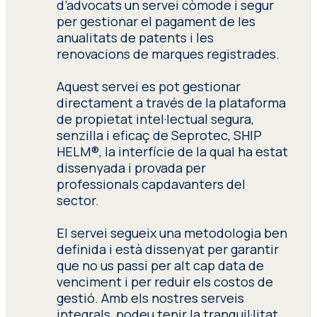
d’advocats un servei còmode i segur
per gestionar el pagament de les
El nostre equip internacional de cerca
anualitats de patents i les
de patents està especialitzat en fer
renovacions de marques registrades.
cerques en diversos idiomes
combinant una varietat de bases de
Aquest servei es pot gestionar
dades globals, com ara l’Oficina de
directament a través de la plataforma
Patents i Marques dels Estats Units
de propietat intel·lectual segura,
(USPTO), l’Organització Mundial de la
senzilla i eficaç de Seprotec, SHIP
Propietat Intel·lectual (OMPI) o
HELM®, la interfície de la qual ha estat
l’Oficina Europea de Patents (OEP).
dissenyada i provada per
professionals capdavanters del
sector.
El servei segueix una metodologia ben
definida i està dissenyat per garantir
que no us passi per alt cap data de
venciment i per reduir els costos de
gestió. Amb els nostres serveis
integrals, podeu tenir la tranquil·litat