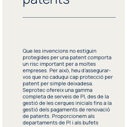
varietat de fonts d’arreu del món.
Aquesta informació, que està a
disposició dels clients, pot servir
d’inspiració, de base per a la presa de
decisions o per supervisar la
competència.
Que les invencions no estiguin
Segons l’objectiu, el nostre equip
protegides per una patent comporta
dona suport tant a inventors
un risc important per a moltes
particulars com a empreses
empreses. Per això, heu d’assegurar-
mitjançant informes generals i
vos que no caduqui cap protecció per
anàlisis en profunditat de cada
patent per simple deixadesa.
reivindicació de patent concreta, i
Seprotec ofereix una gamma
duu a terme diversos tipus de cerques
completa de serveis de PI, des de la
especialitzades de patents, incloses
gestió de les cerques inicials fins a la
les cerques de paisatge tecnològic,
gestió dels pagaments de renovació
de patentabilitat/novetat, de llibertat
de patents. Proporcionem als
d’operació (FTO, per les sigles en
departaments de PI i als bufets
anglès) i de validesa/invalidesa.