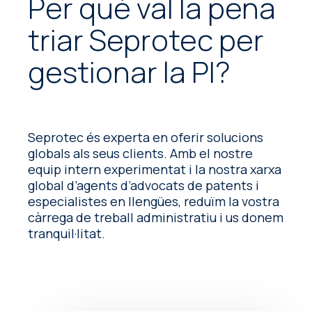
Per què val la pena
patents amb tecnologia avançada
menor temps possible.
d’IA, ajudem els departaments de PI a
triar Seprotec per
gestionar les office actions
internacionals amb més eficiència,
gestionar la PI?
predictibilitat i control.
Seprotec és experta en oferir solucions
globals als seus clients. Amb el nostre
equip intern experimentat i la nostra xarxa
global d’agents d’advocats de patents i
especialistes en llengües, reduïm la vostra
càrrega de treball administratiu i us donem
tranquil·litat.