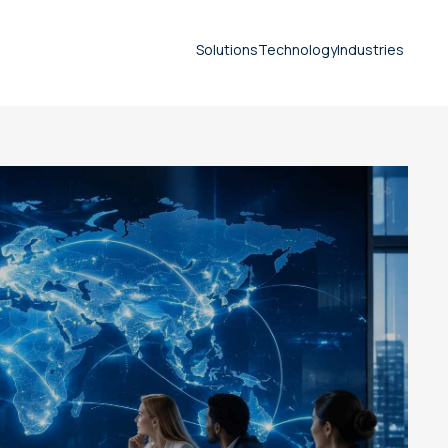
Solutions
Technology
Industries
Contenido multilingüe
Document translation
services
Technical translation services
Patent translation services
Certified translation services
Legal translation services