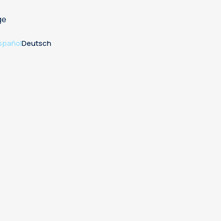
ge
spañol
Deutsch