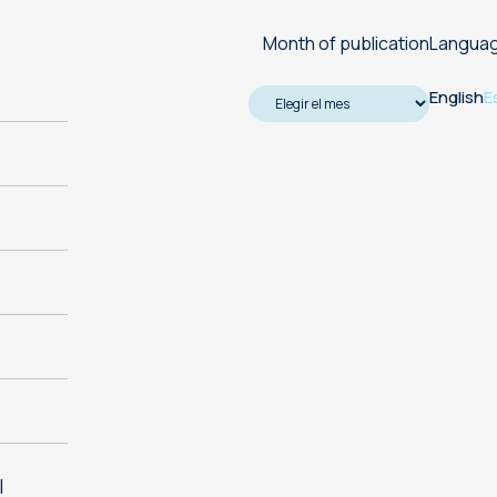
Month of publication
Langua
English
E
l