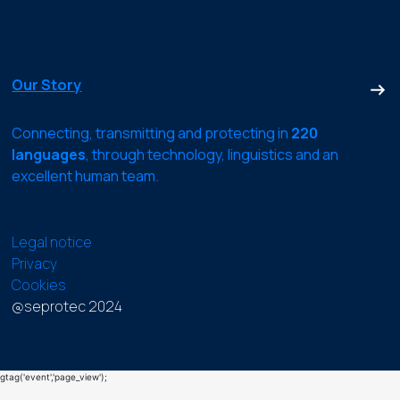
Our Story
Connecting, transmitting and protecting in
220
languages
, through technology, linguistics and an
excellent human team.
Legal notice
Privacy
Cookies
@seprotec 2024
gtag('event','page_view');