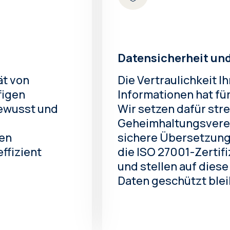
Datensicherheit und
ät von
Die Vertraulichkeit I
figen
Informationen hat für
bewusst und
Wir setzen dafür str
Geheimhaltungsvere
ren
sichere Übersetzung
ffizient
die ISO 27001-Zertif
und stellen auf diese
Daten geschützt blei