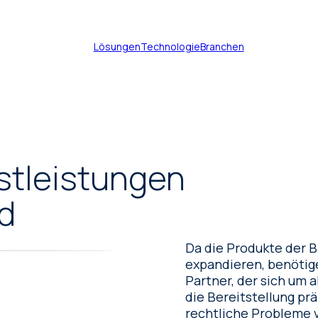
Lösungen
Technologie
Branchen
Dokumentenübersetzung
stleistungen
Technische Übersetzung
d
Patentübersetzung
Da die Produkte der 
expandieren, benötige
Beglaubigte Übersetzung
Partner, der sich um 
die Bereitstellung pr
Juristische Übersetzung
rechtliche Probleme 