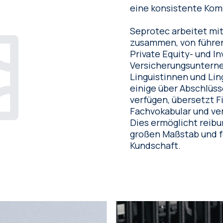
eine konsistente Kom
Machine Translation
Seprotec arbeitet mi
Transcreations
zusammen, von führen
Private Equity- und I
Linguistische Überprüfung
Versicherungsunterne
und Lektorat
Linguistinnen und Lin
einige über Abschlüss
verfügen, übersetzt Fi
Fachvokabular und ver
Dies ermöglicht reibu
großen Maßstab und f
Kundschaft.