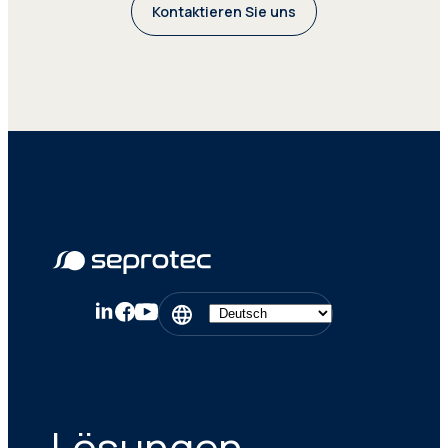
Kontaktieren Sie uns
Übersetzungsmanagement-
Werkzeuge, die Funktionen wie
visuelle Übersetzungsoptionen
umfassen.
Da zahlreiche TMS-Systeme auf dem
Markt erhältlich sind, ist es wichtig,
das richtige für Ihre bevorzugte
Sprachdienstleistung auszuwählen.
Dabei kann es sich um eine
ausschließlich von Menschen
erstellte Übersetzung oder um eine
Kombination aus Technologie und
Mensch handeln. Ein
Sprachdienstleister wie Seprotec
kann Sie zudem bezüglich des besten
TMS für Ihren Lokalisierungsbedarf
beraten.
Lösungen