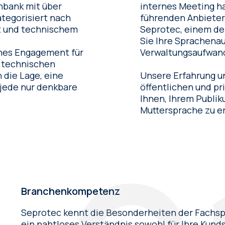
internes Meeting handelt. Durch die Zusammen
tegorisiert nach
führenden Anbieter
t und technischem
Seprotec, einem de
Sie Ihre Sprachenau
ches Engagement für
Verwaltungsaufwand
n technischen
 die Lage, eine
Unsere Erfahrung u
 jede nur denkbare
öffentlichen und privat
Ihnen, Ihrem Publiku
Muttersprache zu e
Branchenkompetenz
Seprotec kennt die Besonderheiten der Fachspr
ein nahtloses Verständnis sowohl für Ihre Kund