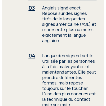
publiques, des cabinets
Anglais signé exact
d’avocats et des
Repose sur des signes
particuliers.
tirés de la langue des
signes américaine (ASL) et
représente plus ou moins
L’interprétation pour les
exactement la langue
forces de l’ordre et de
anglaise.
sécurité de l’État
,
essentielle aux frontières
et dans le cadre des
Langue des signes tactile
interventions policières
Utilisée par les personnes
où une formation
à la fois malvoyantes et
spécialisée est cruciale en
malentendantes. Elle peut
raison des circonstances
prendre différentes
uniques. Les interprètes
formes, mais repose
de Seprotec collaborent
toujours sur le toucher.
étroitement avec des
L’une des plus connues est
professionnels de divers
la technique du contact
domaines, possèdent une
main sur main.