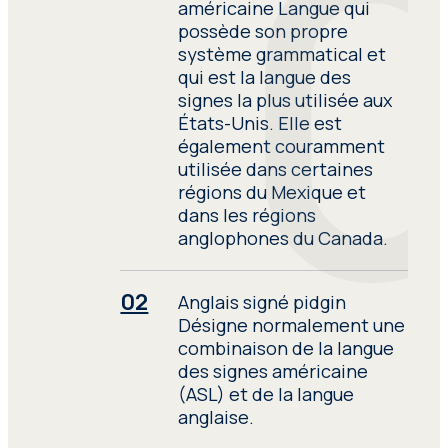
américaine
Langue qui
situations de stress élevé,
possède son propre
au service des centres de
système grammatical et
soins, des hôpitaux et des
qui est la langue des
cliniques privées.
signes la plus utilisée aux
États-Unis. Elle est
L’interprétation
également couramment
judiciaire
, indispensable
utilisée dans certaines
dans les situations
régions du Mexique et
complexes des
dans les régions
procédures judiciaires. Les
anglophones du Canada.
interprètes juridiques de
Seprotec bénéficient
Anglais signé pidgin
d’une formation
Désigne normalement une
approfondie sur les
combinaison de la langue
systèmes judiciaires, la
des signes américaine
terminologie juridique et
(ASL) et de la langue
la médiation
anglaise.
interculturelle, au service
des administrations