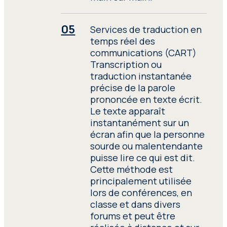
expertise en argot
criminel et dans diverses
techniques
Services de traduction en
d’interprétation, et font
temps réel des
preuve d’un niveau
communications (CART)
maximal de
Transcription ou
professionnalisme et de
traduction instantanée
confidentialité dans les
précise de la parole
opérations policières.
prononcée en texte écrit.
Le texte apparaît
« Nous avons des années
instantanément sur un
d’expérience dans la gestion de
écran afin que la personne
services d’interprétation pour les
sourde ou malentendante
services publics sociaux,
puisse lire ce qui est dit.
policiers et judiciaires dans
Cette méthode est
plusieurs pays. »
principalement utilisée
lors de conférences, en
classe et dans divers
forums et peut être