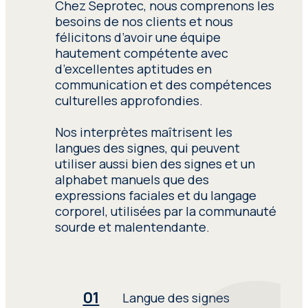
d’interprétation, assurant
Chez Seprotec, nous comprenons les
linguistique aux patients dans les
ressources et sources de
une communication
besoins de nos clients et nous
hôpitaux et le soutien à l’intégration
documentation
efficace dans divers
félicitons d’avoir une équipe
des étudiants étrangers. De plus, nous
pertinentes pour
contextes, y compris dans
hautement compétente avec
offrons un accompagnement culturel
l’exercice de leur travail.
le cadre d’initiatives
d’excellentes aptitudes en
et linguistique lors de négociations
d’ONG et des services
communication et des compétences
commerciales, aidant à gérer les
d’aide aux immigrants.
culturelles approfondies.
disparités culturelles et les questions
syndicales.
Nos interprètes maîtrisent les
« Nous travaillons avec les
L’interprétation
langues des signes, qui peuvent
principales agences européennes
médicale
, cruciale pour
utiliser aussi bien des signes et un
dans le domaine de la protection
les personnes étrangères
alphabet manuels que des
internationale. »
qui ont besoin de soins
expressions faciales et du langage
médicaux. Les interprètes
corporel, utilisées par la communauté
de Seprotec dans le
sourde et malentendante.
domaine de la santé
connaissent le système
de santé national, la
terminologie médicale et
Langue des signes
sont aptes à gérer des