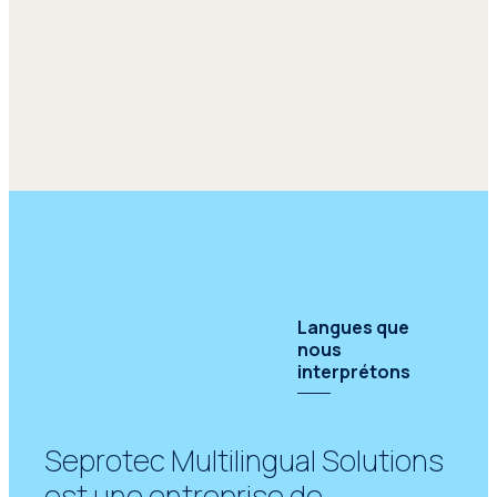
important d’utiliser un équipement
technique spécialisé et fiable, ainsi
que de faire appel à des techniciens
experts pour l’installation et le
fonctionnement pendant
l’événement. Seprotec dispose de
cabines d’interprétation simultanée
conformes aux normes d’équipement
locales, de systèmes de sonorisation,
d’équipements infrarouges pour
l’interprétation simultanée, de
mallettes Infoport et de tout le
matériel nécessaire au bon
Langues que
déroulement de l’événement.
nous
interprétons
Seprotec Multilingual Solutions
est une entreprise de