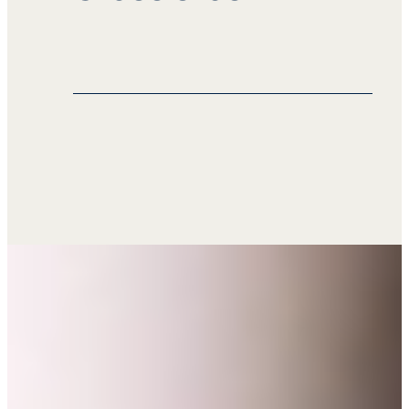
justesse dans toutes les langues, en
fournissant des traductions pour les
supports marketing, les manuels de
formation et les directives
Nos services de traduction s’étendent
opérationnelles. Cette cohérence
aux grossistes, facilitant le bon
aide les franchisés à offrir une
déroulement des opérations
expérience client unifiée à l’échelle
commerciales avec les fabricants, les
mondiale.
détaillants, les distributeurs et les
clients du monde entier. Les solutions
de traduction de Seprotec vous
permettent de mener efficacement
vos activités internationales sur
différents marchés.