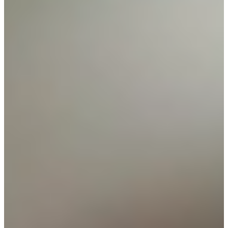
comptables et aux lois fiscales, qui
produisent des textes non seulement
sémantiquement corrects, mais
également conformes aux normes
nationales.