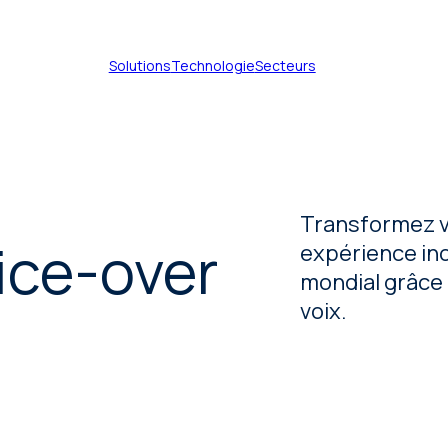
Solutions
Technologie
Secteurs
Services de traduction de
Transformez v
documents
ice-over
expérience ino
Services de traduction
mondial grâce 
technique
voix.
Services de traduction de
brevets
Services de traduction
certifiée
Services de traduction
juridique