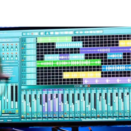
Services de traduction
automatique
Services de transcréation
Services de relecture et de
révision