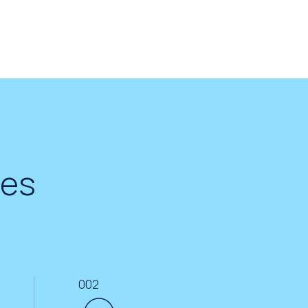
ges
002