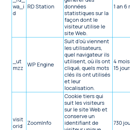
wa_i
RD Station
données
1 an 6
d
statistiques sur la
façon dont le
visiteur utilise le
site Web.
Suit d’où viennent
les utilisateurs,
quel navigateur ils
_ut
utilisent, où ils ont
4 mois
WP Engine
mzz
cliqué, quels mots
15 jour
clés ils ont utilisés
et leur
localisation.
Cookie tiers qui
suit les visiteurs
sur le site Web et
conserve un
visit
ZoomInfo
identifiant de
730 jo
orid
visiteur unique.