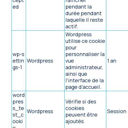
cept
l’afficher
ed
pendant la
durée pendant
laquelle il reste
actif.
Wordpress
utilise ce cookie
pour
wp-s
personnaliser la
ettin
Wordpress
vue
1 an
gs-1
administrateur,
ainsi que
l’interface de la
page d’accueil.
word
pres
Vérifie si des
s_te
cookies
Wordpress
Session
st_c
peuvent être
ooki
ajoutés.
e