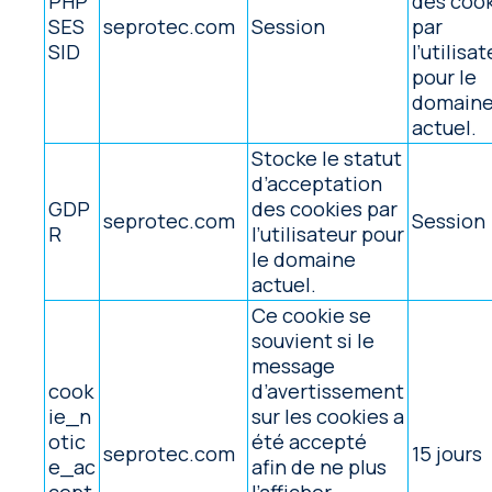
PHP
des coo
SES
seprotec.com
Session
par
SID
l’utilisa
pour le
domain
actuel.
Stocke le statut
d’acceptation
GDP
des cookies par
seprotec.com
Session
R
l’utilisateur pour
le domaine
actuel.
Ce cookie se
souvient si le
message
cook
d’avertissement
ie_n
sur les cookies a
otic
été accepté
seprotec.com
15 jours
e_ac
afin de ne plus