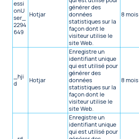
qui est utilisé pour
essi
générer des
onU
Hotjar
données
8 mois
ser_
statistiques sur la
2294
façon dont le
649
visiteur utilise le
site Web.
Enregistre un
identifiant unique
qui est utilisé pour
générer des
_hji
Hotjar
données
8 mois
d
statistiques sur la
façon dont le
visiteur utilise le
site Web.
Enregistre un
identifiant unique
qui est utilisé pour
_rd_
générer des