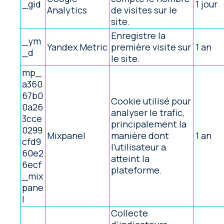
_gid
1 jour
Analytics
de visites sur le
site.
Enregistre la
_ym
Yandex Metric
première visite sur
1 an
_d
le site.
mp_
a360
67b0
Cookie utilisé pour
0a26
analyser le trafic,
3cce
principalement la
0299
Mixpanel
manière dont
1 an
cfd9
l’utilisateur a
60e2
atteint la
6ecf
plateforme.
_mix
pane
l
Collecte