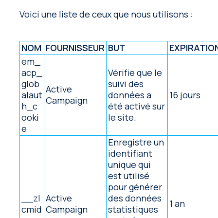
Voici une liste de ceux que nous utilisons :
NOM
FOURNISSEUR
BUT
EXPIRATIO
em_
acp_
Vérifie que le
glob
suivi des
Active
alaut
données a
16 jours
Campaign
h_c
été activé sur
ooki
le site.
e
Enregistre un
identifiant
unique qui
est utilisé
pour générer
__zl
Active
des données
1 an
cmid
Campaign
statistiques