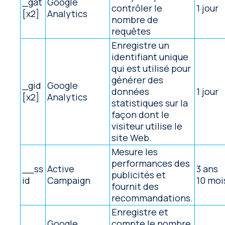
_gat
Google
contrôler le
1 jour
[x2]
Analytics
nombre de
requêtes
Enregistre un
identifiant unique
qui est utilisé pour
générer des
_gid
Google
données
1 jour
[x2]
Analytics
statistiques sur la
façon dont le
visiteur utilise le
site Web.
Mesure les
performances des
__ss
Active
3 ans
publicités et
id
Campaign
10 moi
fournit des
recommandations.
Enregistre et
Google
compte le nombre