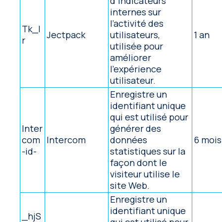
d’indicateurs
internes sur
l’activité des
Tk_I
Jectpack
utilisateurs,
1 an
r
utilisée pour
améliorer
l’expérience
utilisateur.
Enregistre un
identifiant unique
qui est utilisé pour
Inter
générer des
com
Intercom
données
6 mois
-id-
statistiques sur la
façon dont le
visiteur utilise le
site Web.
Enregistre un
identifiant unique
_hjS