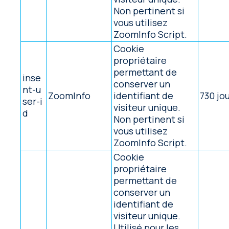
Non pertinent si
vous utilisez
ZoomInfo Script.
Cookie
propriétaire
permettant de
inse
conserver un
nt-u
ZoomInfo
identifiant de
730 jo
ser-i
visiteur unique.
d
Non pertinent si
vous utilisez
ZoomInfo Script.
Cookie
propriétaire
permettant de
conserver un
identifiant de
visiteur unique.
Utilisé pour les