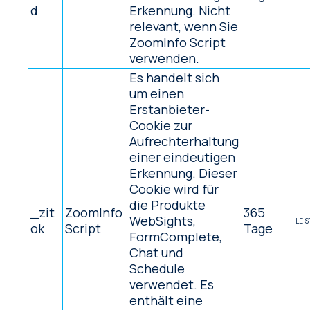
d
Erkennung. Nicht
relevant, wenn Sie
ZoomInfo Script
verwenden.
Es handelt sich
um einen
Erstanbieter-
Cookie zur
Aufrechterhaltung
einer eindeutigen
Erkennung. Dieser
Cookie wird für
die Produkte
_zit
ZoomInfo
365
WebSights,
LEI
ok
Script
Tage
FormComplete,
Chat und
Schedule
verwendet. Es
enthält eine