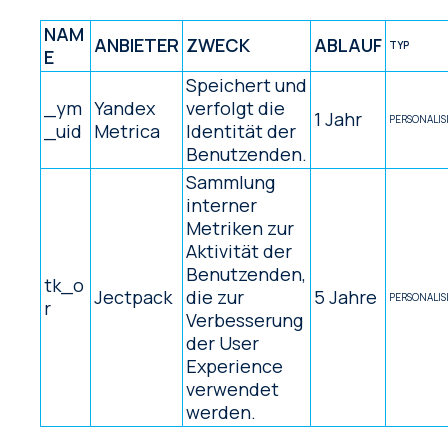
NAM
ANBIETER
ZWECK
ABLAUF
TYP
E
Speichert und
_ym
Yandex
verfolgt die
1 Jahr
PERSONALI
_uid
Metrica
Identität der
Benutzenden.
Sammlung
interner
Metriken zur
Aktivität der
Benutzenden,
tk_o
Jectpack
die zur
5 Jahre
PERSONALI
r
Verbesserung
der User
Experience
verwendet
werden.