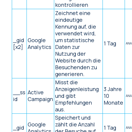
kontrollieren
Zeichnet eine
eindeutige
Kennung auf, die
verwendet wird,
_gid
Google
um statistische
1 Tag
ANA
[x2]
Analytics
Daten zur
Nutzung der
Website durch die
Besuchenden zu
generieren.
Misst die
Anzeigenleistung
3 Jahre
__ss
Active
und gibt
10
ANA
id
Campaign
Empfehlungen
Monate
aus.
Speichert und
Google
zählt die Anzahl
_gid
1 Tag
ANA
Analytics
der Besuche auf