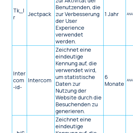
zur Aktivität der
Benutzenden, die
Tk_I
Jectpack
zur Verbesserung
1 Jahr
ANA
r
der User
Experience
verwendet
werden.
Zeichnet eine
eindeutige
Kennung auf, die
verwendet wird,
Inter
um statistische
6
com
Intercom
ANA
Daten zur
Monate
-id-
Nutzung der
Website durch die
Besuchenden zu
generieren.
Zeichnet eine
eindeutige