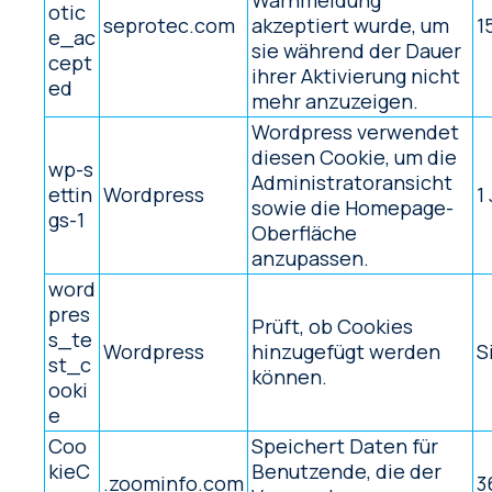
Warnmeldung
otic
seprotec.com
akzeptiert wurde, um
1
e_ac
sie während der Dauer
cept
ihrer Aktivierung nicht
ed
mehr anzuzeigen.
Wordpress verwendet
diesen Cookie, um die
wp-s
Administratoransicht
ettin
Wordpress
1
sowie die Homepage-
gs-1
Oberfläche
anzupassen.
word
pres
Prüft, ob Cookies
s_te
Wordpress
hinzugefügt werden
S
st_c
können.
ooki
e
Coo
Speichert Daten für
kieC
Benutzende, die der
.zoominfo.com
3