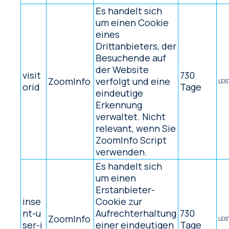
Es handelt sich
um einen Cookie
eines
Drittanbieters, der
Besuchende auf
der Website
visit
730
ZoomInfo
verfolgt und eine
LEI
orid
Tage
eindeutige
Erkennung
verwaltet. Nicht
relevant, wenn Sie
ZoomInfo Script
verwenden.
Es handelt sich
um einen
Erstanbieter-
inse
Cookie zur
nt-u
Aufrechterhaltung
730
ZoomInfo
LEI
ser-i
einer eindeutigen
Tage