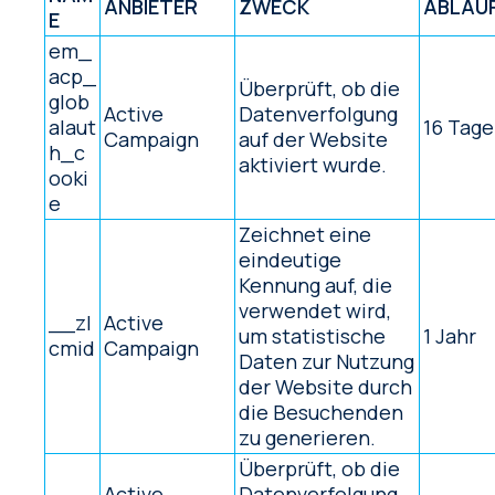
ANBIETER
ZWECK
ABLAU
E
em_
acp_
Überprüft, ob die
glob
Active
Datenverfolgung
alaut
16 Tage
Campaign
auf der Website
h_c
aktiviert wurde.
ooki
e
Zeichnet eine
eindeutige
Kennung auf, die
verwendet wird,
__zl
Active
um statistische
1 Jahr
cmid
Campaign
Daten zur Nutzung
der Website durch
die Besuchenden
zu generieren.
Überprüft, ob die
Active
Datenverfolgung