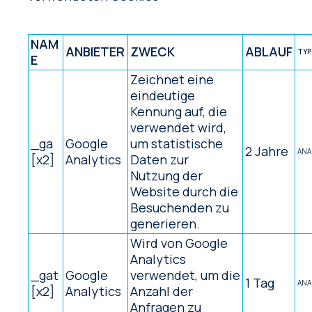
NAM
ANBIETER
ZWECK
ABLAUF
TYP
E
Zeichnet eine
eindeutige
Kennung auf, die
verwendet wird,
_ga
Google
um statistische
2 Jahre
ANA
[x2]
Analytics
Daten zur
Nutzung der
Website durch die
Besuchenden zu
generieren.
Wird von Google
Analytics
_gat
Google
verwendet, um die
1 Tag
ANA
[x2]
Analytics
Anzahl der
Anfragen zu