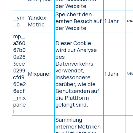
der Website.
Speichert den
_ym
Yandex
ersten Besuch auf
1 Jahr
ANA
_d
Metric
der Website.
mp_
a360
Dieser Cookie
67b0
wird zur Analyse
0a26
des
3cce
Datenverkehrs
0299
verwendet,
Mixpanel
1 Jahr
ANA
cfd9
insbesondere
60e2
darüber, wie die
6ecf
Benutzenden auf
_mix
die Plattform
pane
gelangt sind.
l
Sammlung
interner Metriken