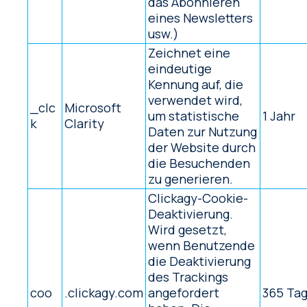
das Abonnieren
eines Newsletters
usw.)
Zeichnet eine
eindeutige
Kennung auf, die
verwendet wird,
_clc
Microsoft
um statistische
1 Jahr
k
Clarity
Daten zur Nutzung
der Website durch
die Besuchenden
zu generieren.
Clickagy-Cookie-
Deaktivierung.
Wird gesetzt,
wenn Benutzende
die Deaktivierung
des Trackings
coo
.clickagy.com
angefordert
365 Ta