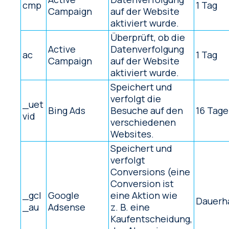
cmp
1 Tag
Campaign
auf der Website
aktiviert wurde.
Überprüft, ob die
Active
Datenverfolgung
ac
1 Tag
Campaign
auf der Website
aktiviert wurde.
Speichert und
verfolgt die
_uet
Bing Ads
Besuche auf den
16 Tage
vid
verschiedenen
Websites.
Speichert und
verfolgt
Conversions (eine
Conversion ist
_gcl
Google
eine Aktion wie
Dauerh
_au
Adsense
z. B. eine
Kaufentscheidung,