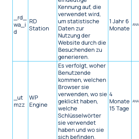
Kennung auf, die
verwendet wird,
_rd_
RD
um statistische
1 Jahr 6
wa_i
ANA
Station
Daten zur
Monate
d
Nutzung der
Website durch die
Besuchenden zu
generieren.
Es verfolgt, woher
Benutzende
kommen, welchen
Browser sie
verwenden, wo sie
4
_ut
WP
geklickt haben,
Monate
ANA
mzz
Engine
welche
15 Tage
Schlüsselwörter
sie verwendet
haben und wo sie
sich befinden.