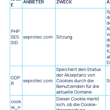
ANBIETER
ZWECK
A
E
S
d
d
A
PHP
v
SES
seprotec.com
Sitzung
d
SID
B
f
a
D
Speichert den Status
der Akzeptanz von
GDP
seprotec.com
Cookies durch die
S
R
Benutzenden für die
aktuelle Domäne.
Dieser Cookie merkt
cook
sich, ob die Cookie-
ie_n