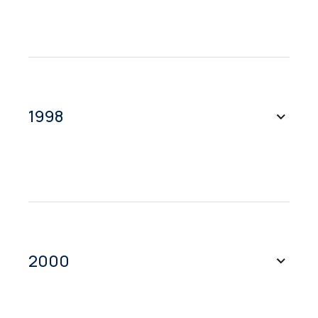
Das Unternehmen erweitert seine
Dienstleistungen um Übersetzungen in
den Sektoren Finanzen, Recht, Chemie,
Medizin und Pharmazie.
1998
Die Abteilung Konferenzdolmetschen wird
gegründet.
2000