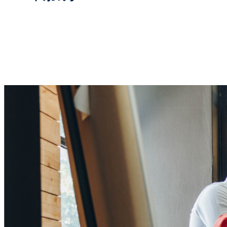
桌面排版服务
法律
可持续发展
国际办事处
生命科学
语言测试服务
机械
制造
组织和公共机构
零售
技术