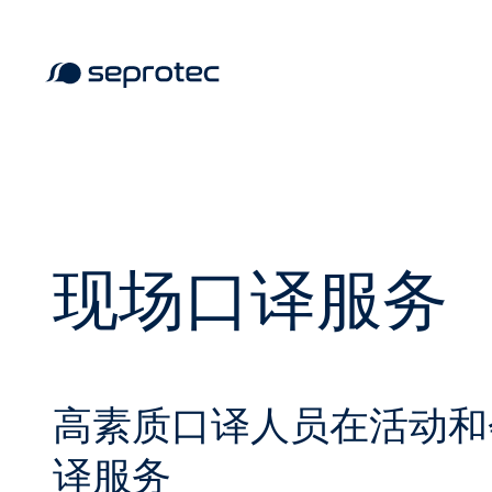
博客
翻译服务
人工智能语言技术
汽车与零部件
关于 Seprotec
与我们合作
现场口译服务
网络研讨会
本地化服务
知识产权平台 (SHIP HELM®)
国防
历史
翻译客户门户
电子书、白皮书和指南
口译服务
翻译管理
在线学习
领导团队公司治理
知识产权客户门户
成功案例
高素质口译人员在活动和
知识产权服务
能源、天然气和石油
质量
获取报价
集成
译服务
语言咨询服务
金融与银行
我们翻译的语言
申请演示