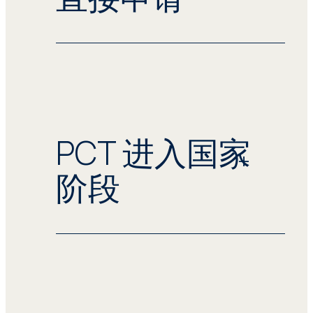
公司和发明人可以决定直接在各国提交申
请，也可结合使用《专利合作条约》。
需要将保护范围扩大至阿根廷、中国台湾
或委内瑞拉等未加入公约的地区时，直接
PCT 进入国家
申请是唯一的选择。
阶段
如果您希望加快授权流程，或者在少数国
家/地区提交申请，直接申请由于初始成
本较低，也是最为常用的保护方法。
《专利合作条约》(PCT) 允许申请人通过
简化程序在多个司法管辖区获得保护，这
在当今全球化世界中非常有用。 只需提