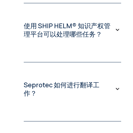
涉及国外申请时，利用 Seprotec 等专业
合作伙伴的服务可令您明显受益。 这些
服务提供商通常拥有庞大的国外合作伙伴
网络，可以加快申请流程并降低申请成
使用 SHIP HELM® 知识产权管
本。 他们还拥有精通申请和专利翻译的
理平台可以处理哪些任务？
专业申请代理人和语言专家，确保您的知
识产权在每个国家/地区都能以准确的语
言进行表达。 此外，他们还利用语言技
术来保持多项国际申请（例如 PCT 国家
借助 SHIP HELM® 平台，您可以处理与
阶段和欧洲专利生效）的一致性。
国际专利组合管理相关的各类任务。 该
国外申请平台功能强大，能够控制整个申
将 Seprotec 作为贵公司、国际代理人和
请流程、监控专利组合并提供即时报价。
专利局之间的独家联络点，可以让您从繁
Seprotec 如何进行翻译工
用户可自由选择每个国家/地区的任何代
重的管理工作中解放出来。
作？
理人，用户界面友好直观，便于管理国外
申请截止日期。
通过利用现有代理人关系和顶级供应商，
作为全球领先的语言服务提供商之一，
可以显著减少管理任务并大幅节约成本，
Seprotec 在专利翻译和申请领域处于领
使世界各地的公司更容易保护他们的发
先地位，为客户提供电子和 IT、工程、化