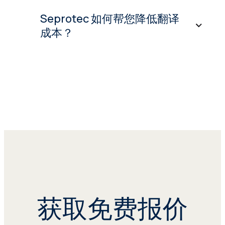
明。
学、生命科学和生物技术、制药、医疗器
Seprotec 如何帮您降低翻译
械等多个专业领域的专家服务。
成本？
根据客户的要求，我们提供针对不同客
户、申请途径或特定项目量身定制的工作
流程。 因具体要求而异，工作流程通常
作为领先的专利翻译服务提供商，
包括翻译以及审阅或质量保证程序。 此
Seprotec 利用先进的语言技术来简化国
外，目标文档随后还可由律师进行验证，
际化流程并节约成本。 这种专业工具能
以核实技术细节是否翻译正确。
够利用先前翻译过的文档创建和维护翻译
记忆库，还可以识别文本中的重复内容。
由于拥有庞大的内部语言团队，
利用这项技术，我们能够帮助客户平均降
Seprotec 能够将其服务有效整合至整个
低 20% 以上的翻译服务成本。
国外专利申请流程中，确保项目按时、按
预算交付。
通过与精通知识产权法的主题专家合作，
Seprotec 可进一步确保所有外语翻译达
身为知识产权专业领域的行业领先机构，
到最高的质量和准确性标准。
Seprotec 已凭借专利翻译和国外申请方
获取免费报价
面的专业知识，成为希望在全球范围保护
Seprotec 可以在不影响质量与可靠性的
其发明的公司的重要合作伙伴。