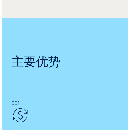
我们可为您节省时间，减少管理任务并降
低成本。
随着单一专利制度于2023 年 6 月 1 日生
效，参与的欧盟成员国的所有欧洲专利和
申请将自动纳入 UPC 管辖范围。
欧洲专利局 (EPO) 向希望将其欧洲专利
主要优势
保留在相应国家法院管辖范围内的专利所
有者提供过渡期，在此期间他们可以选择
退出 UPC。
Seprotec 为各种规模的专利组合提供全
面、经济、安全的 UPC 选择退出服务，
包括所有权审计和申请等。
001