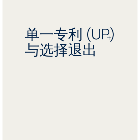
单一专利 (UP)
与选择退出
一旦获得授予，单一专利在受统一专利法
院 (UPC) 管辖的各参与欧盟成员国均具
有统一效力。
Seprotec 以全面的服务满足您的单一专
利需求，其中包括通过我们的专业知识产
权软件加快单一专利申请和续展。