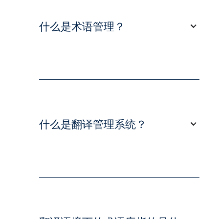
什么是术语管理？
术语管理过程需要在词汇表或术语库中识
别和定义公司或产品特定术语，以确保从
用户手册到营销资料等企业沟通的一致
性。
什么是翻译管理系统？
输入某个术语后，可对该术语进行简短定
义，给出同义词或首字母缩略词，为该术
语添加图像，如果是多语言术语，还可给
出翻译，或者注明“生造词”。
翻译管理系统 (TMS) 是一种有助于管理
和简化翻译和本地化流程的软件。 它能
术语管理领域的服务主要包括：
让用户将所有可用的翻译资源（例如翻译
记忆库 (TM) 和术语库）集中至同一位
创建新术语数据库
置，防止出现不一致，确保翻译的高质量