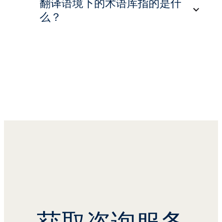
翻译语境下的术语库指的是什
将术语转移至新系统（例如从 Excel 表
和准确性。
么？
转至翻译管理系统）
TMS 还可为翻译团队提供精简化的流
审阅和审校现有术语
程，从而提高生产力和效率，最终节省时
间和资源。
持续添加和编写新术语
翻译语境下的术语数据库是一种专用数据
术语翻译与验证
库，用于存储多种语言的特定术语，以确
保公司所有翻译项目的一致性和翻译准确
良好的术语管理不可或缺，能够确保组织
性。
统一传播口径，以及用特定方式翻译所有
内容，从而提高翻译质量。 如果没有明
通过添加新术语或修改现有术语，公司可
确的术语指南，很有可能出现误解和沟通
以确保在不同语言中对所有企业内容一致
延迟。
地使用这些术语。