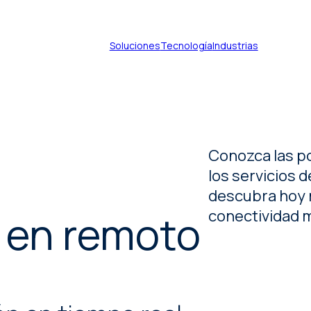
Soluciones
Tecnología
Industrias
Servicios de traducción de
Conozca las po
documentos
los servicios 
Servicios de traducción
descubra hoy
técnica
n en remoto
conectividad m
Servicios de traducción de
patentes
Servicios de traducción
certificada
Servicios de traducción
jurídica