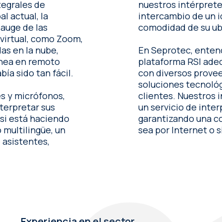
tegrales de
nuestros intérprete
intercambio de un i
comodidad de su ub
virtual, como Zoom,
as en la nube,
En Seprotec, enten
ánea en remoto
plataforma RSI adecuada para
bía sido tan fácil.
con diversos provee
soluciones tecnoló
es y micrófonos,
clientes. Nuestros intérpretes cualificados colaboran para ofrecer
terpretar sus
un servicio de inte
garantizando una co
 multilingüe, un
sea por Internet o s
 asistentes,
Experiencia en el sector