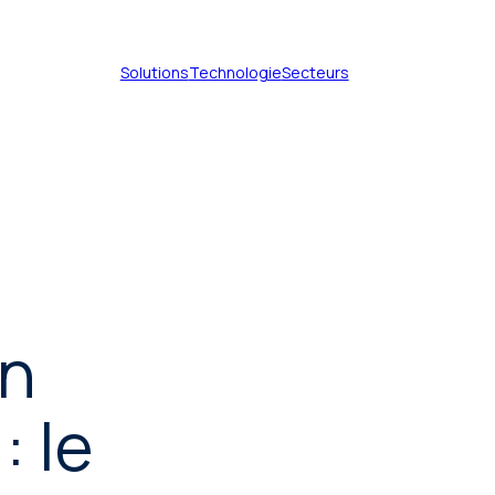
Solutions
Technologie
Secteurs
Services de traduction de
documents
Services de traduction
technique
n
Services de traduction de
brevets
Services de traduction
: le
certifiée
Services de traduction
juridique