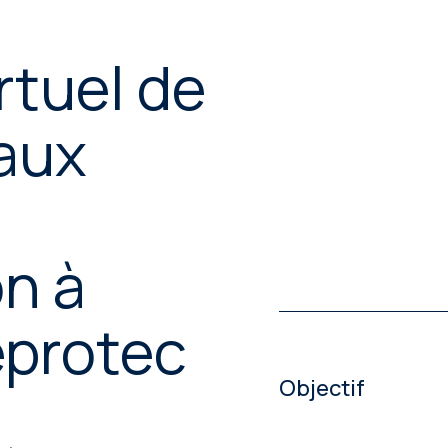
Services de traduction
automatique
rtuel de
Services de transcréation
Services de relecture et de
 aux
révision
on à
eprotec
Objectif