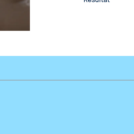
et un suivi de l'événem
Chaque session de con
fournir des analyses dé
technique dédiés ont pe
L'événement s'est déro
l'événement.
depuis trois cabines d'
Les tests techniques e
garantir une expérien
rapidement résolus.
L'ONUDI a eu accès à des
participation, et les re
d'interprétation ayan
ont également salué la fa
l'assistance technique e