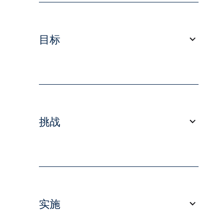
目标
在保持高质量标准、提高效率和降低成本的同
时，集中管理组织的翻译、本地化及口译工
作。
目标是用统一的全球性项目取代碎片化的本地
挑战
工作流程，以反映公司的精简运营模式。
各业务部门各自独立管理翻译及口译工作，导
致工作流程碎片化、语言资产分散且流程不一
致。
客户需要整合翻译记忆库，改善各服务商之间
实施
的协作，确保各业务部门获得专业领域知识支
持，并在涉及金融、法律及技术领域的广泛内