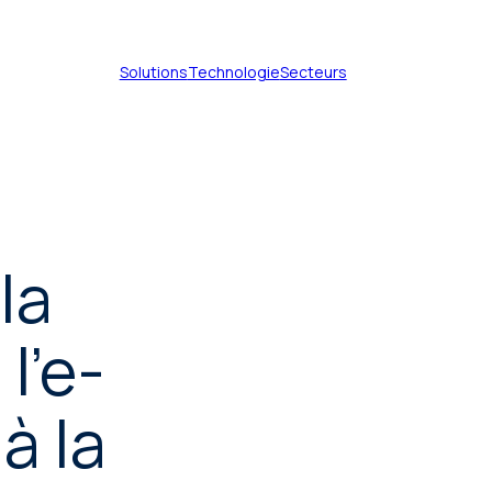
Solutions
Technologie
Secteurs
Services de traduction de
documents
la
Services de traduction
technique
l'e-
Services de traduction de
brevets
Services de traduction
à la
certifiée
Services de traduction
juridique