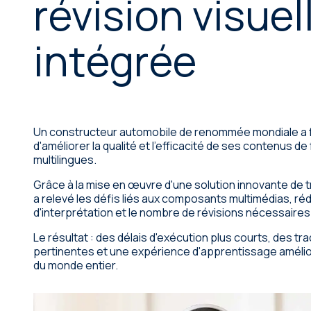
révision visuel
Services de publication
Juridique
Durabilité
Bureaux internationaux
assistée par ordinateur
intégrée
Sciences de la vie
Services de tests linguistiques
Machinerie
Fabrication
Un constructeur automobile de renommée mondiale a fa
d'améliorer la qualité et l'efficacité de ses contenus de
Organisations et institutions
multilingues.
publiques
Grâce à la mise en œuvre d'une solution innovante de t
Vente
a relevé les défis liés aux composants multimédias, réd
d'interprétation et le nombre de révisions nécessaires
Technologie
Le résultat : des délais d'exécution plus courts, des tr
pertinentes et une expérience d'apprentissage amélio
du monde entier.